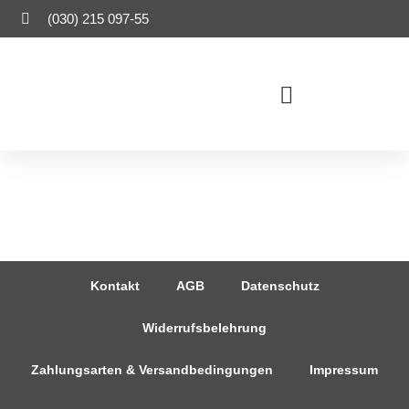
(030) 215 097-55
Alle Produkte
Mein Account
Kontakt
AGB
Datenschutz
Widerrufsbelehrung
Zahlungsarten & Versandbedingungen
Impressum