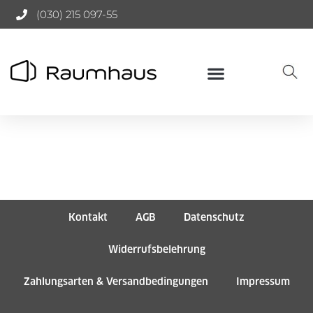
(030) 215 097-55
Alle Produkte
Mein Account
Kontakt
AGB
Datenschutz
Widerrufsbelehrung
Zahlungsarten & Versandbedingungen
Impressum